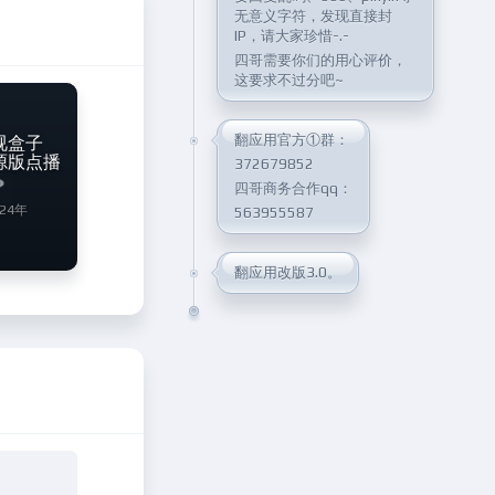
无意义字符，发现直接封
IP，请大家珍惜-.-
四哥需要你们的用心评价，
这要求不过分吧~
翻应用官方①群：
视盒子
置源版点播
372679852
四哥商务合作qq：
024年
563955587
翻应用改版3.0。