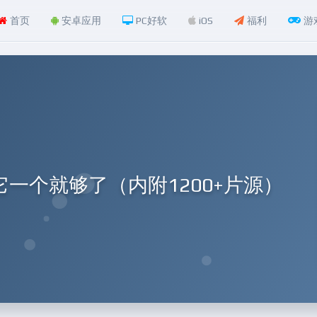
首页
安卓应用
PC好软
iOS
福利
游
一个就够了（内附1200+片源）