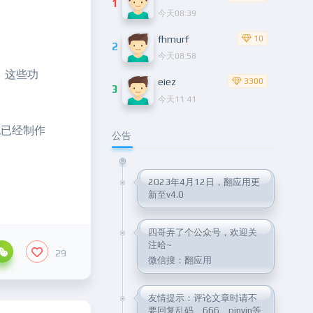
1
今天08:39
fhmurf
10
2
今天08:58
，这些功
eiez
3300
3
今天11:41
也已经制作
公告
2023年4月12日，翻应用更
新至v4.0
四哥弄了个公众号，欢迎关
注哈~
29
微信搜：翻应用
友情提示：评论文章时请不
要回复乱码、666、pinyin等