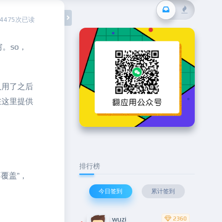
24475次已读
。so，
人用了之后
在这里提供
排行榜
覆盖”，
今日签到
累计签到
wuzi
2360