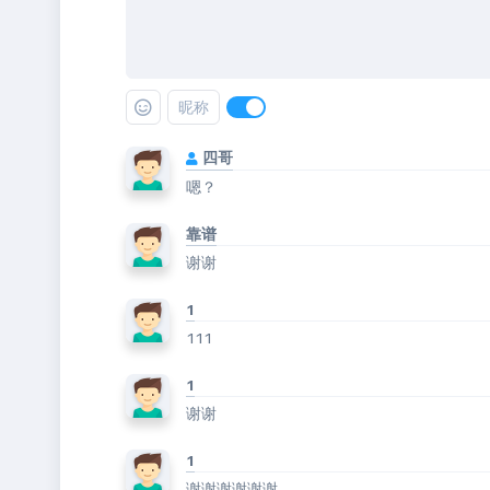
昵称
四哥
嗯？
靠谱
谢谢
1
111
1
谢谢
1
谢谢谢谢谢谢