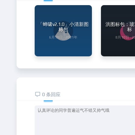
「蝉啸v2.1.0」小清新图
洪图标包：玻
标包
标
6月18日 · 2021年
8月10日 · 
0 条回应