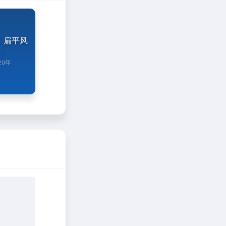
包：扁平风
20年