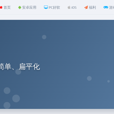
首页
安卓应用
PC好软
iOS
福利
游
、简单、扁平化