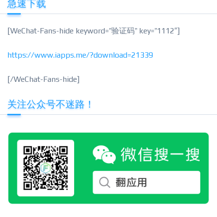
急速下载
[WeChat-Fans-hide keyword=”验证码” key=”1112″]
https://www.iapps.me/?download=21339
[/WeChat-Fans-hide]
关注公众号不迷路！