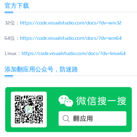
官方下载
32位：
https://code.visualstudio.com/docs/?dv=win32
64位：
https://code.visualstudio.com/docs/?dv=win64
Linux：
https://code.visualstudio.com/docs/?dv=linux64
添加翻应用公众号，防迷路