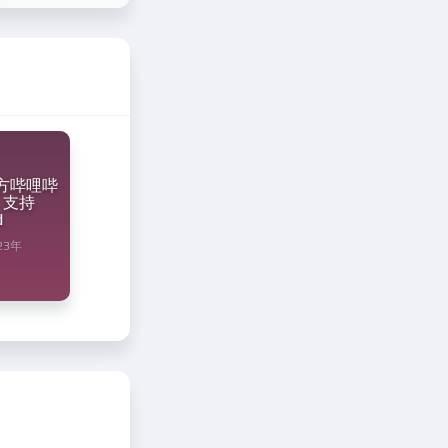
三方哔哩哔
4」支持
d
23年