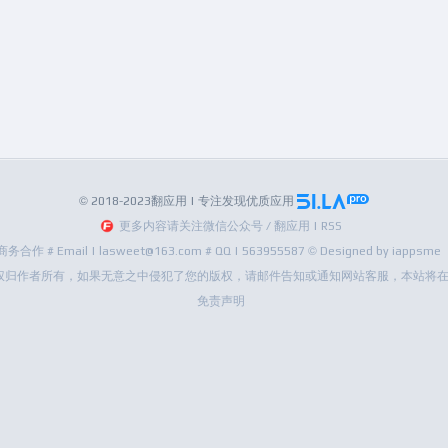
© 2018-2023翻应用 | 专注发现优质应用
更多内容请关注微信公众号 / 翻应用 | RSS
商务合作 # Email | lasweet@163.com # QQ | 563955587 © Designed by iappsme
权归作者所有，如果无意之中侵犯了您的版权，请邮件告知或通知网站客服，本站将在
免责声明