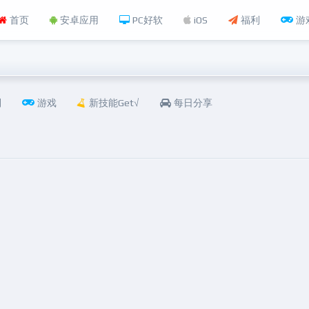
首页
安卓应用
PC好软
iOS
福利
游
利
游戏
新技能Get√
每日分享