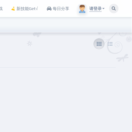
请登录
戏
新技能Get√
每日分享