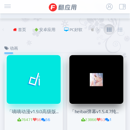
首页
安卓应用
PC好软
iOS
福利
动画
「嘀嘀动漫v1.9.0高级版」 追番神器
「heibai弹幕v1.5.4.7纯净版」 免费追番神器
76471
66
56
23866
63
1