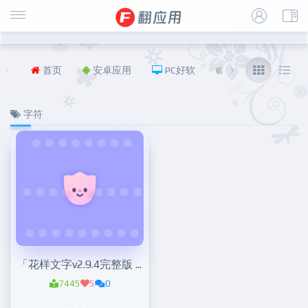
首页
安卓应用
PC好软
iOS
福利
字符
「花样文字v2.9.4完整版 」特殊字体
7445
5
0