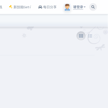
请登录
戏
新技能Get√
每日分享