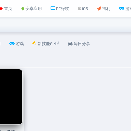
首页
安卓应用
PC好软
iOS
福利
游
利
游戏
新技能Get√
每日分享