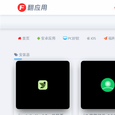
首页
安卓应用
PC好软
iOS
福
安装器