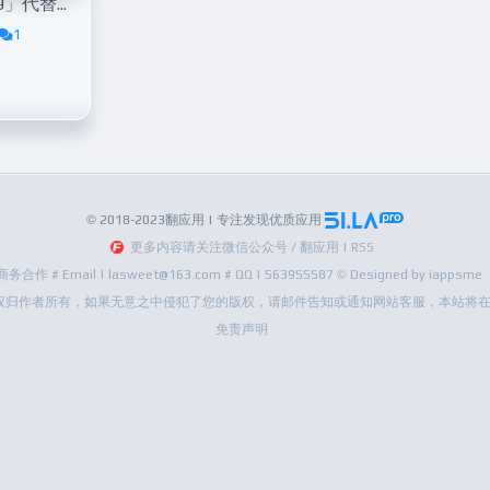
「R·安装组件v2.6.9」代替系统默认安装器
1
© 2018-2023翻应用 | 专注发现优质应用
更多内容请关注微信公众号 / 翻应用 | RSS
商务合作 # Email | lasweet@163.com # QQ | 563955587 © Designed by iappsme
权归作者所有，如果无意之中侵犯了您的版权，请邮件告知或通知网站客服，本站将在
免责声明