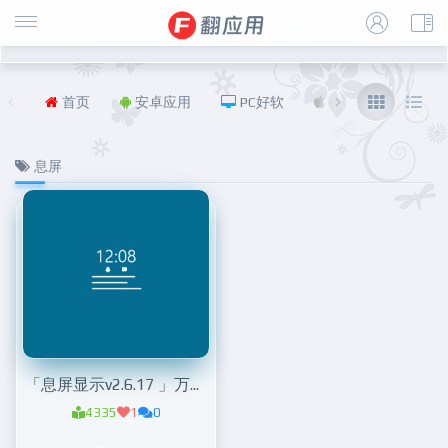
首页
安卓应用
PC好软
iOS
福利
息屏
「息屏显示v2.6.17 」万象息屏
4335
1
0