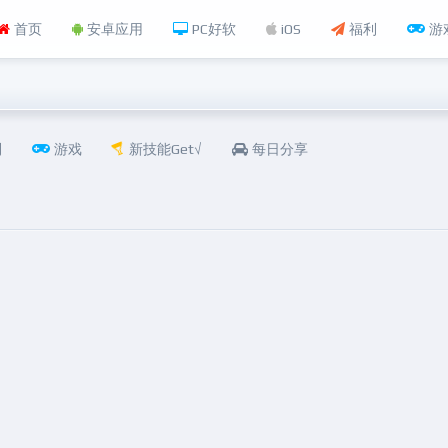
首页
安卓应用
PC好软
iOS
福利
游
利
游戏
新技能Get√
每日分享