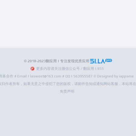
© 2018-2023翻应用 | 专注发现优质应用
更多内容请关注微信公众号 / 翻应用 | RSS
商务合作 # Email | lasweet@163.com # QQ | 563955587 © Designed by iappsme
权归作者所有，如果无意之中侵犯了您的版权，请邮件告知或通知网站客服，本站将在
免责声明