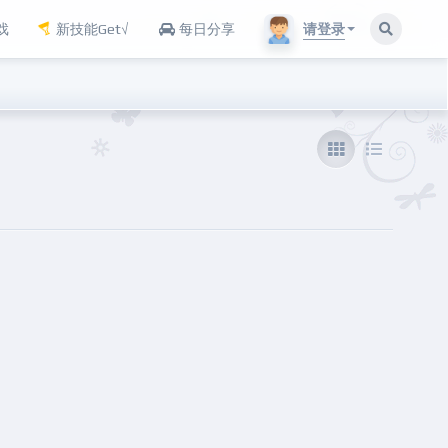
请登录
戏
新技能Get√
每日分享