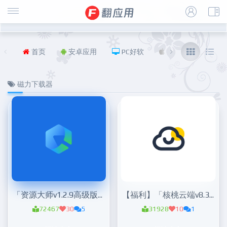
首页
安卓应用
PC好软
iOS
福利
磁力下载器
「资源大师v1.2.9高级版」超强资源神器
【福利】「核桃云端v8.3」安卓磁力种子下载神器
72467
30
5
31928
10
1