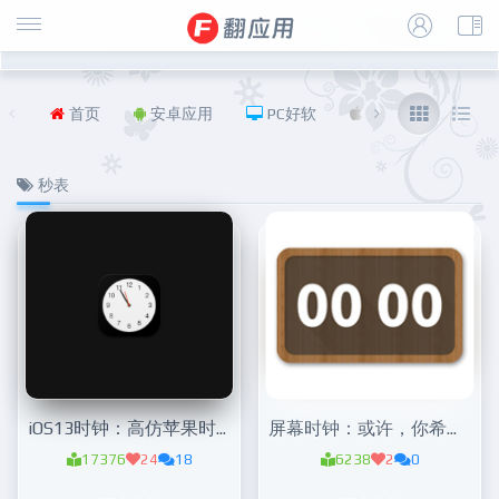
首页
安卓应用
PC好软
iOS
福利
秒表
iOS13时钟：高仿苹果时钟
屏幕时钟：或许，你希望在工作、学习时桌上有这样一个时钟而无其他
17376
24
18
6238
2
0