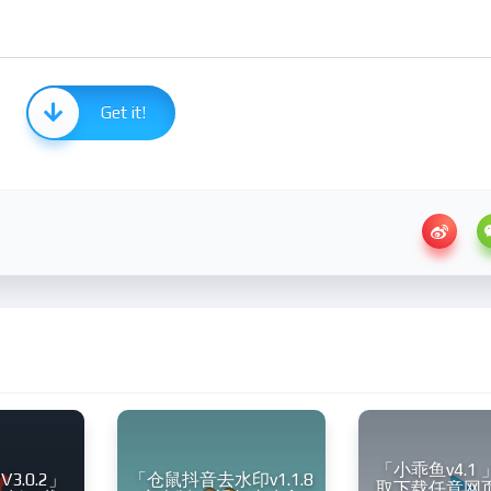
Get it!
「小乖鱼v4.1
3.0.2」
「仓鼠抖音去水印v1.1.8
取下载任意网