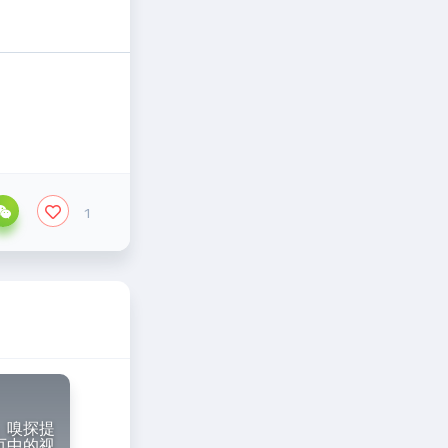
1
 」嗅探提
页中的视