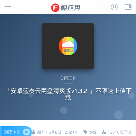
实用工具
「安卓蓝奏云网盘清爽版v1.3.2 」不限速上传下
载
朗读本文
四哥 · 6月8日 · 2021年
tv版
13618次已读