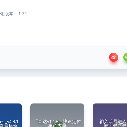
汉化版本：1.23
es_v4.3.1
「直达v1.1.8」快速定位
输入暗号进入
音量模块
手机应用
面！爱了爱