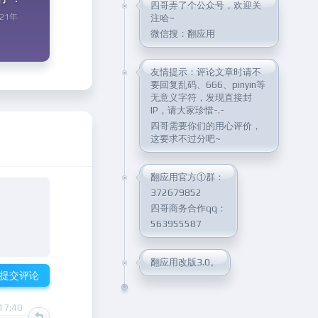
四哥弄了个公众号，欢迎关
021年
注哈~
微信搜：翻应用
友情提示：评论文章时请不
要回复乱码、666、pinyin等
无意义字符，发现直接封
IP，请大家珍惜-.-
四哥需要你们的用心评价，
这要求不过分吧~
翻应用官方①群：
372679852
四哥商务合作qq：
563955587
翻应用改版3.0。
提交评论
17:40