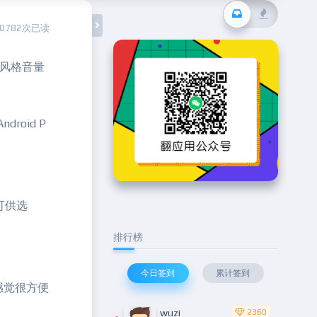
10782次已读
P风格音量
roid P
格可供选
排行榜
今日签到
累计签到
感觉很方便
wuzi
2360