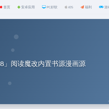
首页
安卓应用
PC好软
iOS
福利
游
1618」阅读魔改内置书源漫画源