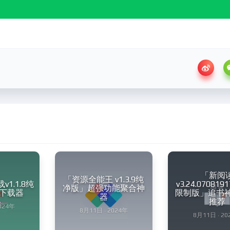
「新阅
「资源全能王 v1.3.9纯
1.1.8纯
v3.24.07081
净版」超强功能聚合神
下载器
限制版」追书神
器
推荐
2024年
8月11日 · 2024年
8月11日 · 20