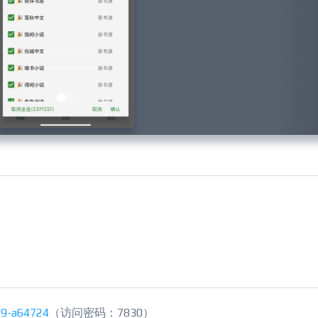
19-a64724
（访问密码：7830）