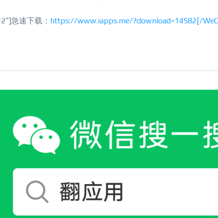
”1112″]急速下载：
https://www.iapps.me/?download=14582[/WeC