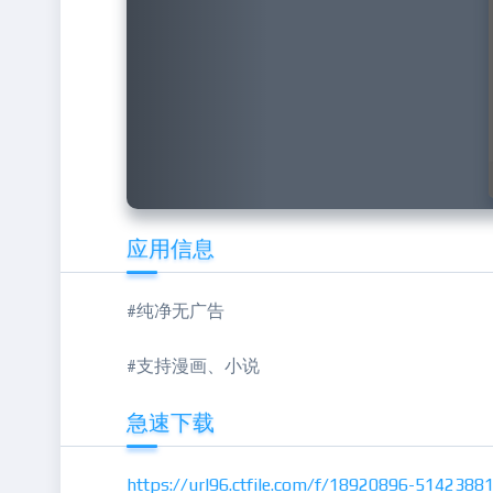
应用信息
#纯净无广告
#支持漫画、小说
急速下载
https://url96.ctfile.com/f/18920896-5142388