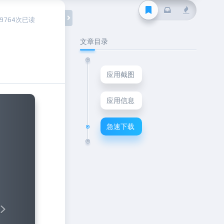
9764次已读
文章目录
应用截图
Next
应用信息
急速下载