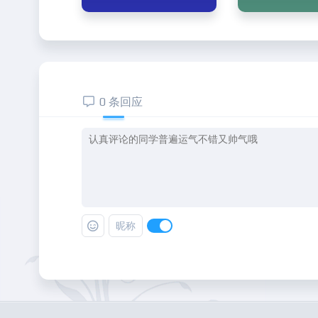
0 条回应
昵称