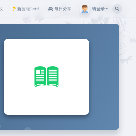
请登录
戏
新技能Get√
每日分享