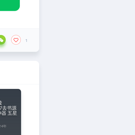
1
读
917去书源
器 五星
24年