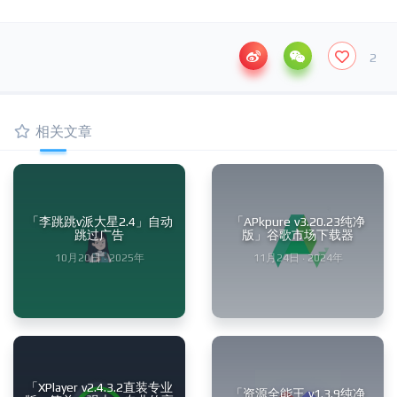
2
相关文章
「李跳跳v派大星2.4」自动
「APkpure v3.20.23纯净
跳过广告
版」谷歌市场下载器
10月20日 · 2025年
11月24日 · 2024年
「XPlayer v2.4.3.2直装专业
「资源全能王 v1.3.9纯净