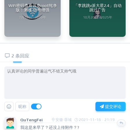
WiFi密码查看器免root纯净
「李跳跳v派大星2.4」自动
版：测速 信号增强
跳过广告
7月16日 · 2020年
10月20日 · 2025年
2 条回应
昵称
提交评论
QuTengFei
安徽·蓉城
2021-11-16 · 21:19
我这是来早了？还没上传附件？?