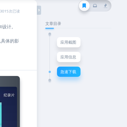
13015次已读
文章目录
I设计。
以具体的影
应用截图
应用信息
急速下载
Next