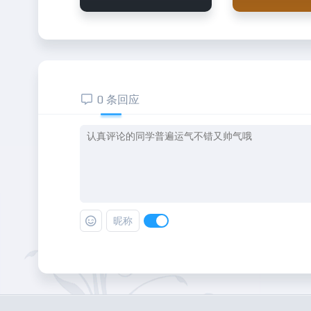
0 条回应
昵称