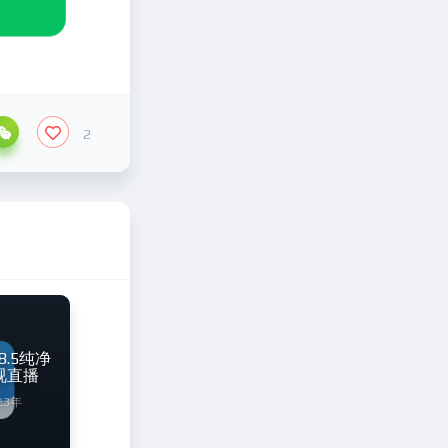
2
8.5纯净
视直播
23年