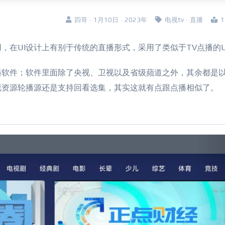
四哥 · 1月10日 · 2023年
电视tv
·
直播
，在UI设计上有别于传统的直播形式，采用了类似于TV点播的U
播软件；软件里面除了央视、卫视以及省级蘋道之外，其余都是
视资源轮播源还是支持回看选集，其实这就有点跟点播相似了。