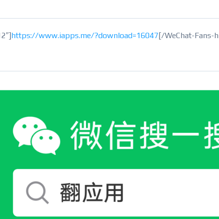
2″]
https://www.iapps.me/?download=16047
[/WeChat-Fans-h