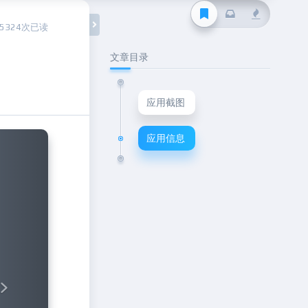
25324次已读
文章目录
应用截图
Next
应用信息