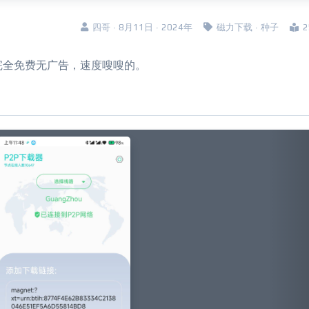
四哥 · 8月11日 · 2024年
磁力下载
·
种子
。完全免费无广告，速度嗖嗖的。