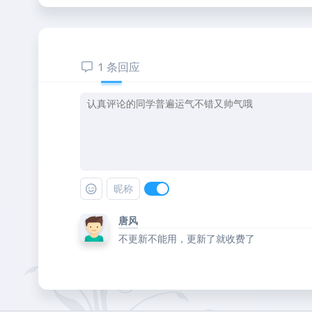
1 条回应
昵称
唐风
不更新不能用，更新了就收费了