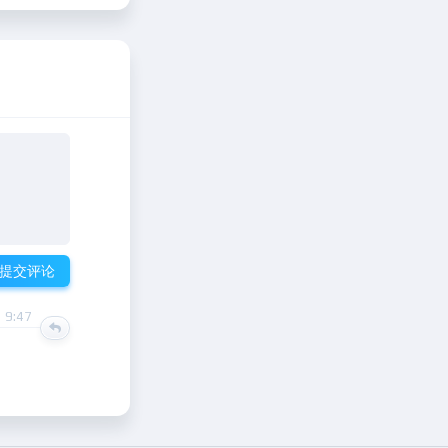
提交评论
 9:47