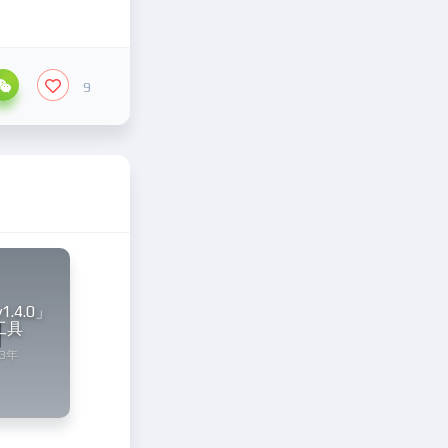
9
.4.0」
工具
23年