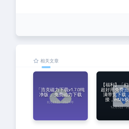
相关文章
【福利】「幻
「浩克磁力下载v1.7.0纯
超好用免费云
净版 」免费磁力下载
满带宽下载
接，ed2k
8月21日 · 2024年
12月5日 · 