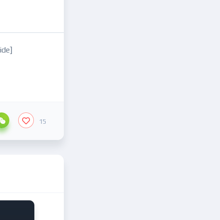
ide]
15