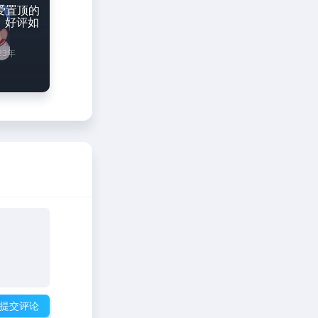
 吾爱置顶的
，好评如
23年
提交评论