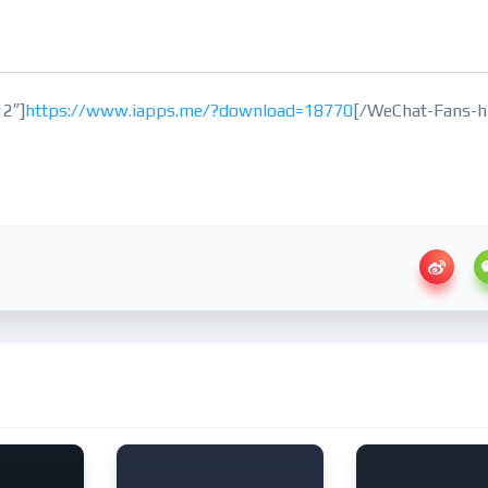
2″]
https://www.iapps.me/?download=18770
[/WeChat-Fans-h