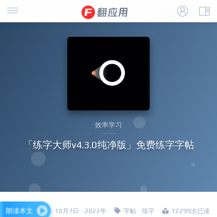
效率学习
「练字大师v4.3.0纯净版」免费练字字帖
朗读本文
四哥 · 10月7日 · 2022年
字帖
·
练字
12299次已读