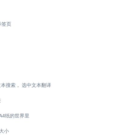
标签页
内容文本搜索， 选中文本翻译
接
A4纸的世界里
大小