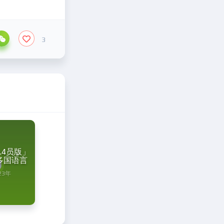
3
2.4员版」
多国语言
23年