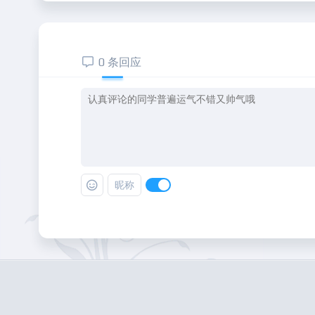
0 条回应
昵称