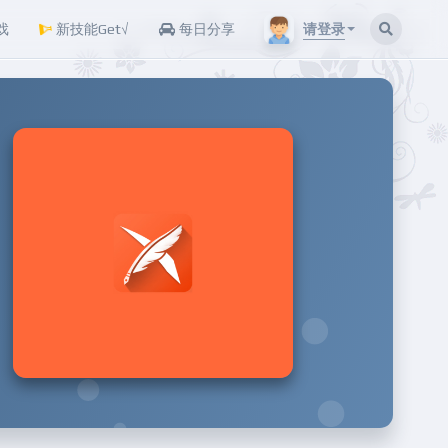
请登录
戏
新技能Get√
每日分享