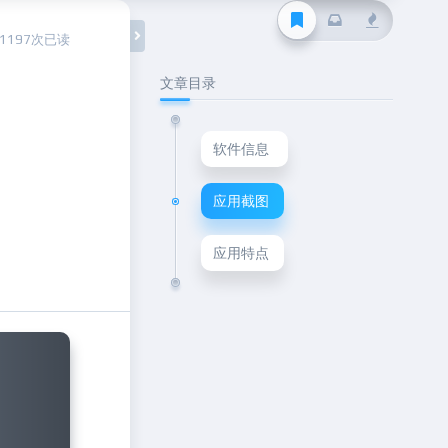
11197次已读
文章目录
软件信息
应用截图
应用特点
Next