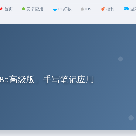
首页
安卓应用
PC好软
iOS
福利
游
4aa8d高级版」手写笔记应用