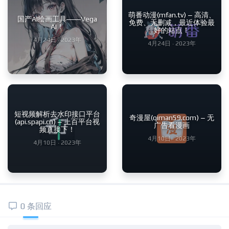
萌番动漫(mfan.tv) – 高清、
国产AI绘画工具——Vega
免费、无删减，最近体验最
AI！
好的站点！
4月24日 · 2023年
4月24日 · 2023年
短视频解析去水印接口平台
奇漫屋(qiman59.com) – 无
(api.spapi.cn) – 上百平台视
广告看漫画
频直接下！
4月10日 · 2023年
4月10日 · 2023年
0 条回应