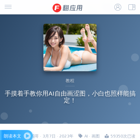
教程
手摸着手教你用AI自由画涩图，小白也照样能搞
定！
朗读本文
四哥 · 3月7日 · 2023年
AI
·
画图
59350次已读