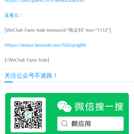
https://pan.quark.cn/s/889dca3af2a1
蓝奏云：
[WeChat-Fans-hide keyword=”验证码” key=”1112″]
https://wwpr.lanzout.com/b02qcvg8b
[/WeChat-Fans-hide]
关注公众号不迷路！