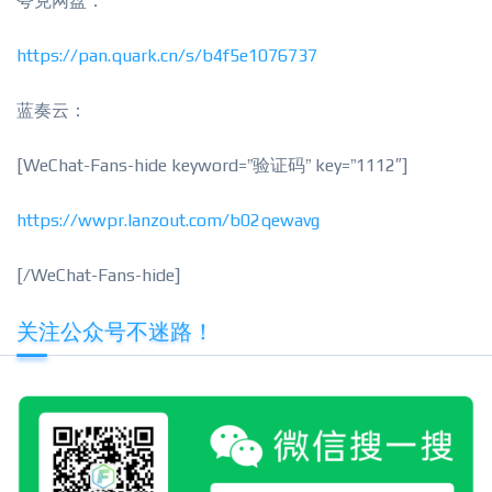
夸克网盘：
https://pan.quark.cn/s/b4f5e1076737
蓝奏云：
[WeChat-Fans-hide keyword=”验证码” key=”1112″]
https://wwpr.lanzout.com/b02qewavg
[/WeChat-Fans-hide]
关注公众号不迷路！