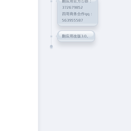
翻应用官方①群：
372679852
四哥商务合作qq：
563955587
翻应用改版3.0。