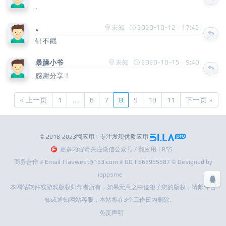
,
。
未知
2020-10-12 · 17:45
针不戳
暴躁小爷
未知
2020-10-15 · 9:40
感谢分享！
« 上一页
1
…
6
7
8
9
10
11
下一页 »
© 2018-2023翻应用 | 专注发现优质应用
更多内容请关注微信公众号 / 翻应用 | RSS
商务合作 # Email | lasweet@163.com # QQ | 563955587 © Designed by
iappsme
本网站软件或游戏版权归作者所有，如果无意之中侵犯了您的版权，请邮件告
知或通知网站客服，本站将在3个工作日内删除。
免责声明