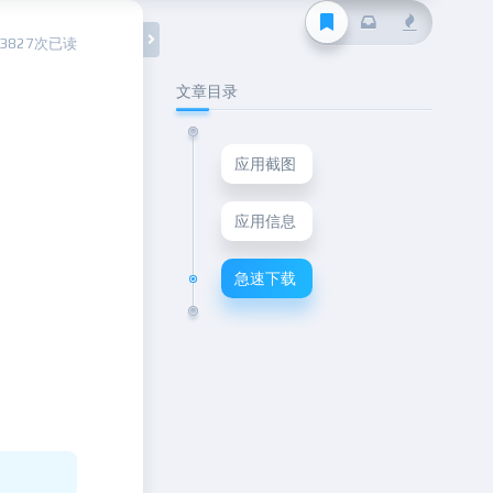
13827次已读
文章目录
应用截图
应用信息
急速下载