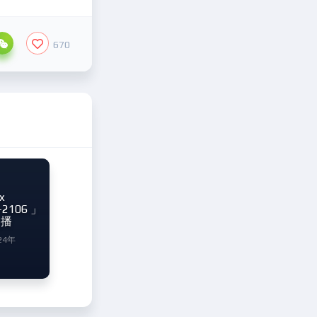
670
x
-2106 」
点播
24年