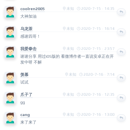
coolren2005
未知
2020-7-15 · 14:35
大神加油
乌龙茶
未知
2020-7-15 · 16:14
感谢四哥！
我爱拳击
未知
2020-7-15 · 23:57
谢谢分享 用过iOS版的 看微博作者一直说安卓正在开
发中呀 不解
羡慕
未知
2020-7-16 · 7:14
试试
爪子了
未知
2020-7-16 · 12:35
gg
cang
未知
2020-7-16 · 13:00
来了来了