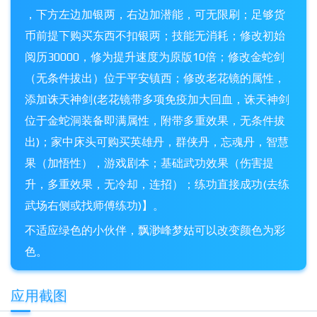
，下方左边加银两，右边加潜能，可无限刷；足够货
币前提下购买东西不扣银两；技能无消耗；修改初始
阅历30000，修为提升速度为原版10倍；修改金蛇剑
（无条件拔出）位于平安镇西；修改老花镜的属性，
添加诛天神剑(老花镜带多项免疫加大回血，诛天神剑
位于金蛇洞装备即满属性，附带多重效果，无条件拔
出)；家中床头可购买英雄丹，群侠丹，忘魂丹，智慧
果（加悟性），游戏剧本；基础武功效果（伤害提
升，多重效果，无冷却，连招）；练功直接成功(去练
武场右侧或找师傅练功)】。
不适应绿色的小伙伴，飘渺峰梦姑可以改变颜色为彩
色。
应用截图