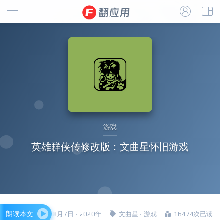
游戏
英雄群侠传修改版：文曲星怀旧游戏
朗读本文
四哥 · 8月7日 · 2020年
文曲星
·
游戏
16474次已读