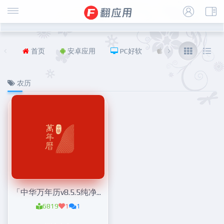
首页
安卓应用
PC好软
iOS
福利
农历
「中华万年历v8.5.5纯净版」看个好日子
6819
1
1