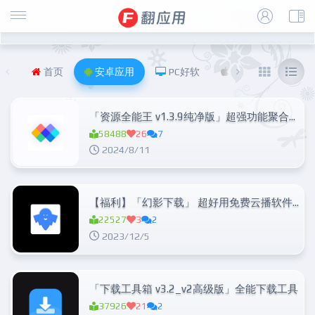
首页
安卓应用
PC好软
iOS
福利
「资源全能王 v1.3.9纯净版」超强功能聚合神器
58488
26
7
2024/8/11
【福利】「幻影下载」 超好用免费云播软件，满带宽下载，磁力链接，ed2k极速云播
22527
3
2
2023/12/5
「下载工具箱 v3.2_v2高级版」全能下载工具
37926
21
2