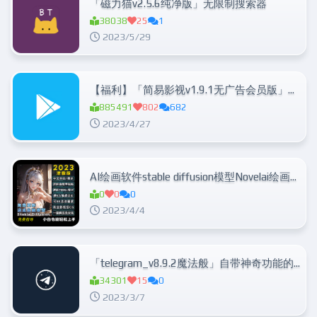
「磁力猫v2.5.6纯净版」无限制搜索器
38038
25
1
2023/5/29
【福利】「简易影视v1.9.1无广告会员版」解锁隐藏功能
885491
802
682
2023/4/27
AI绘画软件stable diffusion模型Novelai绘画中文版本地化部署
0
0
0
2023/4/4
「telegram_v8.9.2魔法般」自带神奇功能的电报客户端
34301
15
0
2023/3/7