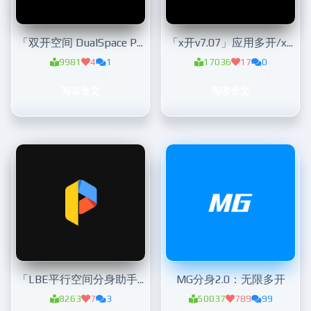
「双开空间 DualSpace Pro v2.1.9专业版 」超强多开分身
「x开v7.07」应用多开/xposed空间
9981
4
1
17036
17
0
阅读全文
阅读全文
「LBE平行空间分身助手v4.0.9090专业版 」超强多开分身
MG分身2.0：无限多开
8263
7
3
50037
789
99