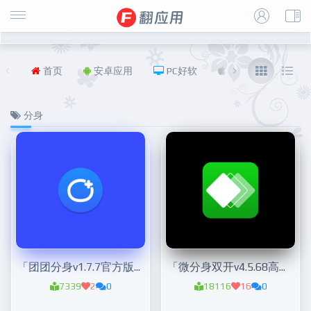
首页
安卓应用
PC好软
iOS
福利
分身
「团团分身v1.7.7官方版」自带xposed模块的分身神器
「微分身双开v4.5.68高级版 」原超级双开助手
7339
2
0
18116
16
0