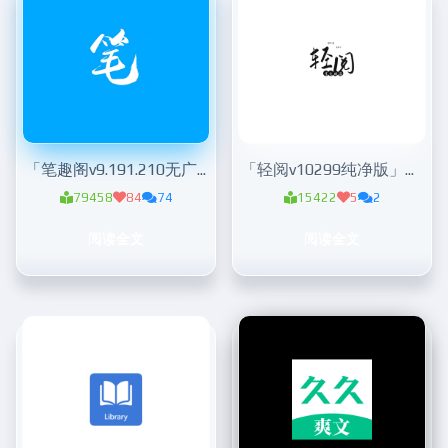
「笔趣阁v9.191.210无广告版」 免费小说+漫画
「轻阅v10299纯净版」阅读魔改版内置书源
79458
84
74
15422
5
2
阅读全文
阅读全文