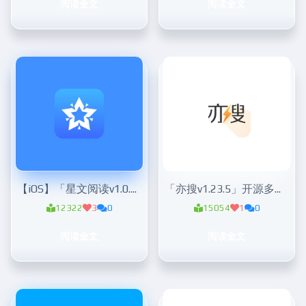
阅读全文
阅读全文
【iOS】「星文阅读v1.0.0纯净版」免费小说
「亦搜v1.23.5」开源多站点阅读神器
12322
3
0
15054
1
0
阅读全文
阅读全文