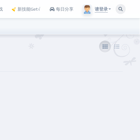
请登录
戏
新技能Get√
每日分享