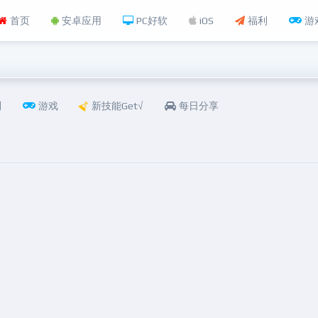
首页
安卓应用
PC好软
iOS
福利
游
利
游戏
新技能Get√
每日分享