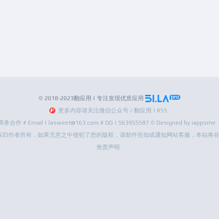
© 2018-2023翻应用 | 专注发现优质应用
更多内容请关注微信公众号 / 翻应用 | RSS
商务合作 # Email | lasweet@163.com # QQ | 563955587 © Designed by iappsme
权归作者所有，如果无意之中侵犯了您的版权，请邮件告知或通知网站客服，本站将在
免责声明