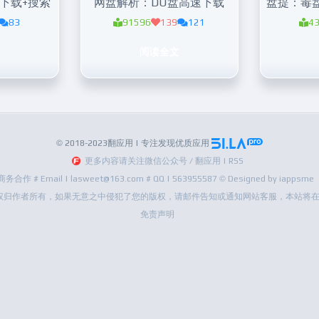
下载+搜索
网盘解析：DU盘高速下载
83
91596
139
121
4
阅读全文
© 2018-2023翻应用 | 专注发现优质应用
更多内容请关注微信公众号 / 翻应用 | RSS
商务合作 # Email | lasweet@163.com # QQ | 563955587 © Designed by iappsme
权归作者所有，如果无意之中侵犯了您的版权，请邮件告知或通知网站客服，本站将在
免责声明