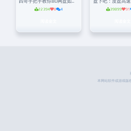
四哥手把手教你BD网盘如何实现满速下载！
盘下吧：度盘高速
22394
8
4
39899
91
阅读全文
阅读全文
本网站软件或游戏版