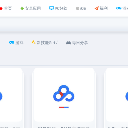
首页
安卓应用
PC好软
iOS
福利
游
利
游戏
新技能Get√
每日分享