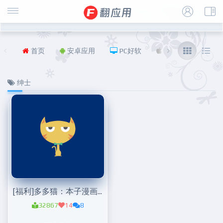
首页
安卓应用
PC好软
iOS
福利
绅士
[福利]多多猫：本子漫画随便看
32867
14
8