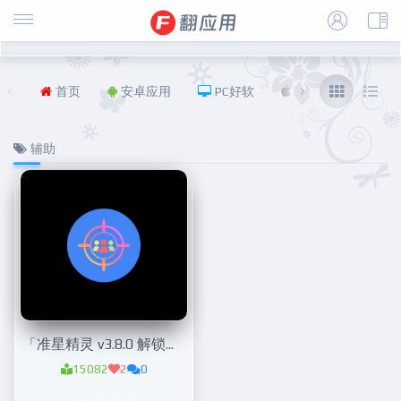
首页
安卓应用
PC好软
iOS
福利
辅助
「准星精灵 v3.8.0 解锁高级版」游戏辅助器
15082
2
0