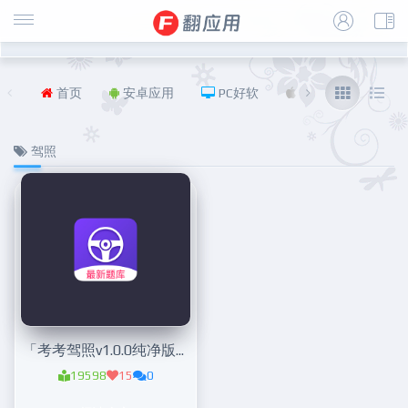
首页
安卓应用
PC好软
iOS
福利
驾照
「考考驾照v1.0.0纯净版」驾照刷题
19598
15
0