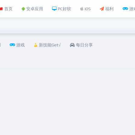
首页
安卓应用
PC好软
iOS
福利
游
利
游戏
新技能Get√
每日分享