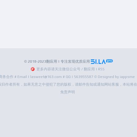
© 2018-2023翻应用 | 专注发现优质应用
更多内容请关注微信公众号 / 翻应用 | RSS
商务合作 # Email | lasweet@163.com # QQ | 563955587 © Designed by iappsme
权归作者所有，如果无意之中侵犯了您的版权，请邮件告知或通知网站客服，本站将在
免责声明