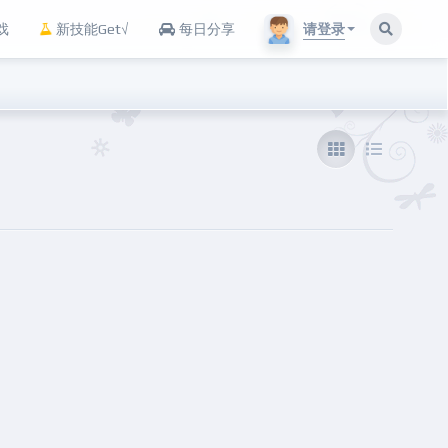
请登录
戏
新技能Get√
每日分享