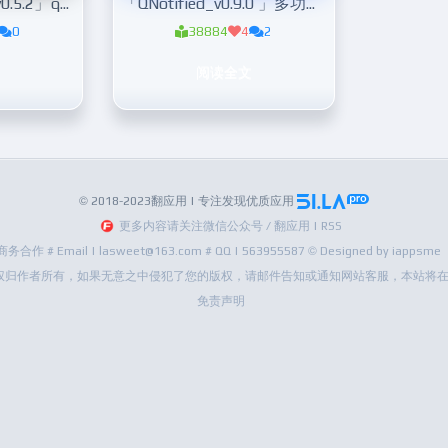
「xposed_小彩豆v0.5.2」qq增强模块
「QNotified_v0.9.0 」多功能QQ模块
0
38884
4
2
阅读全文
© 2018-2023翻应用 | 专注发现优质应用
更多内容请关注微信公众号 / 翻应用 | RSS
商务合作 # Email | lasweet@163.com # QQ | 563955587 © Designed by iappsme
权归作者所有，如果无意之中侵犯了您的版权，请邮件告知或通知网站客服，本站将在
免责声明