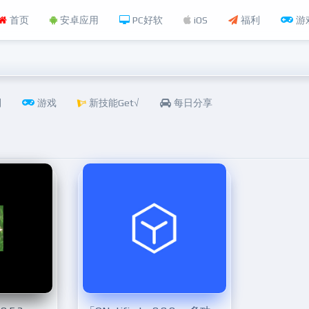
首页
安卓应用
PC好软
iOS
福利
游
利
游戏
新技能Get√
每日分享