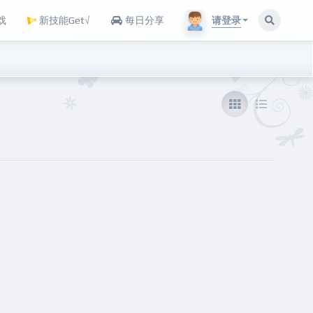
请登录
戏
新技能Get√
每日分享