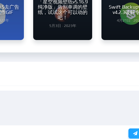
「星空视频壁纸v5.16.9
9.5去广告
纯净版」告别单调的壁
Swift Back
作GIF
纸，试试这个可以动的
v4.2.3破
吧！
2023年
4月21日 · 20
5月3日 · 2023年