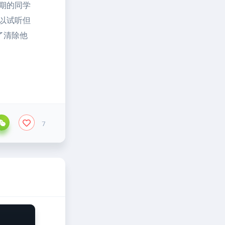
期的同学
以试听但
了清除他
7