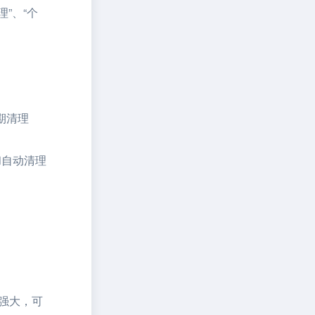
”、“个
期清理
和自动清理
强大，可