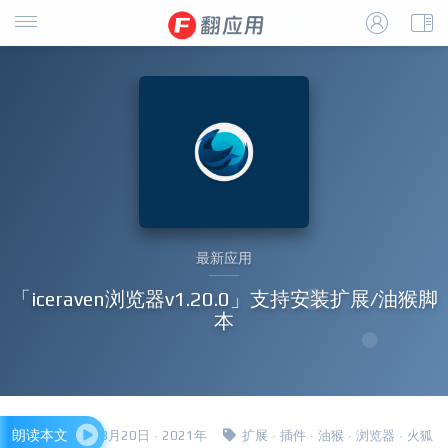
最新应用
「iceraven浏览器v1.20.0」支持安装扩展/油猴脚
本
朗读本文
四哥 · 8月20日 · 2021年
扩展
·
插件
·
油猴
·
浏览器
·
火狐