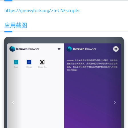
https://greasyfork.org/zh-CN/scripts
应用截图
Previous
Next