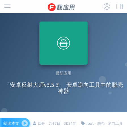
最新应用
「安卓反射大师v3.5.3」 安卓逆向工具中的脱壳
神器
朗读本文
四哥 · 7月7日 · 2021年
root
·
脱壳
·
逆向工具