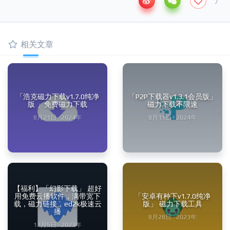
7
相关文章
「浩克磁力下载v1.7.0纯净
「P2P下载器v1.3.1会员版」
版 」免费磁力下载
磁力下载不限速
8月21日 · 2024年
8月11日 · 2024年
【福利】「幻影下载」 超好
用免费云播软件，满带宽下
「安卓有种下v1.7.0纯净
载，磁力链接，ed2k极速云
版」 磁力下载工具
播
8月28日 · 2023年
12月5日 · 2023年