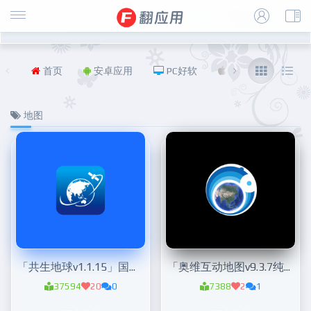
首页
安卓应用
PC好软
iOS
福利
地图
「共生地球v1.1.15」国产版谷歌地图
「奥维互动地图v9.3.7纯净版」可看谷歌卫星地图
37594
20
0
7388
2
1