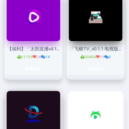
【福利】「太阳直播v4.1.1会员版 」解锁福利频道
「飞梭TV_v0.1.1 电视版 」电视直播盒子
51159
24
14
30404
11
0
阅读全文
阅读全文